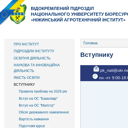
ВІДОКРЕМЛЕНИЙ ПІДРОЗДІЛ
НАЦІОНАЛЬНОГО УНІВЕРСИТЕТУ БІОРЕСУР
«НІЖИНСЬКИЙ АГРОТЕХНІЧНИЙ ІНСТИТУТ»
ІНСТИТУТ
ФАКУЛЬТЕТИ
ВСТУПНИКУ
ОСНОВНОЕ МЕНЮ
Головна
ПРО ІНСТИТУТ
ПІДРОЗДІЛИ ІНСТИТУТУ
Вступнику
ОСВІТНЯ ДІЯЛЬНІСТЬ
НАУКОВА ТА ІННОВАЦІЙНА
pk_nati@ukr.ne
ДІЯЛЬНІСТЬ
пн.-пт. 9:00-18
ЯКІСТЬ ОСВІТИ
ВСТУПНИКУ
Правила прийому на 2026 рік
Вступ на ОС "Бакалавр"
Вступ на ОС "Магістр"
Обсяг державного замовлення
Вартість навчання
Підготовчі курси