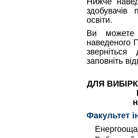
Нижче навед
здобувачів 
освіти.
Ви может
наведеного П
зверніться
заповніть ві
ДЛЯ ВИБІР
н
Факультет ін
Енергоощад