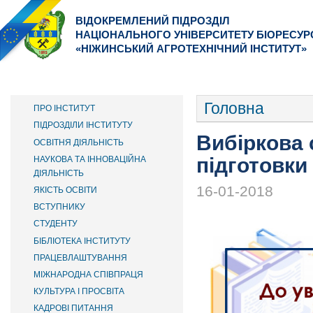
ВІДОКРЕМЛЕНИЙ ПІДРОЗДІЛ
НАЦІОНАЛЬНОГО УНІВЕРСИТЕТУ БІОРЕСУР
«НІЖИНСЬКИЙ АГРОТЕХНІЧНИЙ ІНСТИТУТ»
ІНСТИТУТ
ФАКУЛЬТЕТИ
ВСТУПНИКУ
ОСНОВНОЕ МЕНЮ
Головна
ПРО ІНСТИТУТ
ПІДРОЗДІЛИ ІНСТИТУТУ
Вибіркова 
ОСВІТНЯ ДІЯЛЬНІСТЬ
підготовки 
НАУКОВА ТА ІННОВАЦІЙНА
ДІЯЛЬНІСТЬ
16-01-2018
ЯКІСТЬ ОСВІТИ
ВСТУПНИКУ
СТУДЕНТУ
БІБЛІОТЕКА ІНСТИТУТУ
ПРАЦЕВЛАШТУВАННЯ
МІЖНАРОДНА СПІВПРАЦЯ
КУЛЬТУРА І ПРОСВІТА
КАДРОВІ ПИТАННЯ