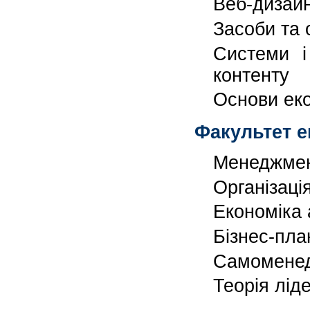
Веб-дизайн
Засоби та 
Системи і
контенту
Основи еко
Факультет е
Менеджмен
Організаці
Економіка 
Бізнес-пла
Самомене
Теорія лід