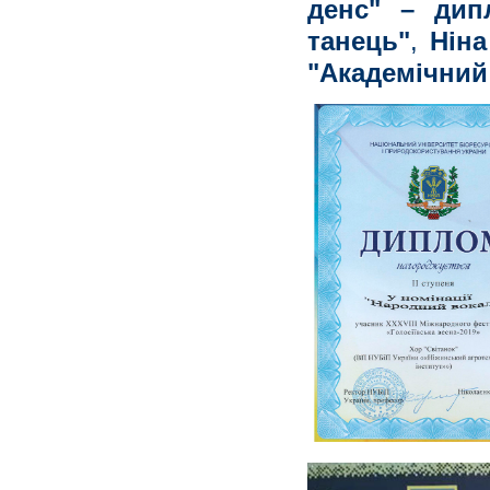
денс" – дип
танець"
,
Ніна
"Академічний