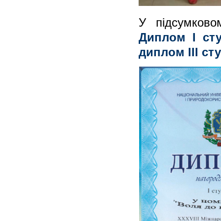
У підсумково
Диплом І сту
диплом ІІІ ст