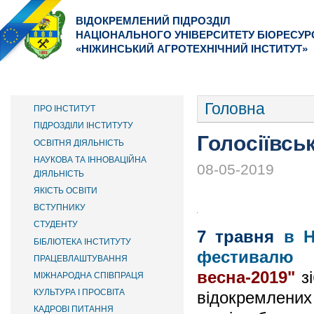
ВІДОКРЕМЛЕНИЙ ПІДРОЗДІЛ
НАЦІОНАЛЬНОГО УНІВЕРСИТЕТУ БІОРЕСУР
«НІЖИНСЬКИЙ АГРОТЕХНІЧНИЙ ІНСТИТУТ»
ІНСТИТУТ
ФАКУЛЬТЕТИ
ВСТУПНИКУ
ОСНОВНОЕ МЕНЮ
Головна
ПРО ІНСТИТУТ
ПІДРОЗДІЛИ ІНСТИТУТУ
Голосіївсь
ОСВІТНЯ ДІЯЛЬНІСТЬ
НАУКОВА ТА ІННОВАЦІЙНА
08-05-2019
ДІЯЛЬНІСТЬ
ЯКІСТЬ ОСВІТИ
ВСТУПНИКУ
СТУДЕНТУ
7 травня
в НУ
БІБЛІОТЕКА ІНСТИТУТУ
фестивалю
ПРАЦЕВЛАШТУВАННЯ
весна-2019"
зі
МІЖНАРОДНА СПІВПРАЦЯ
КУЛЬТУРА І ПРОСВІТА
відокремлених
КАДРОВІ ПИТАННЯ