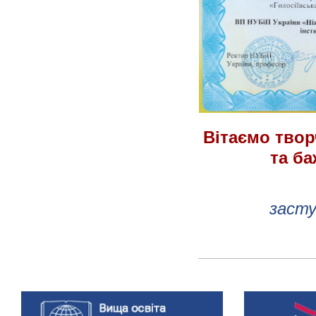
Вітаємо твор
та ба
засту